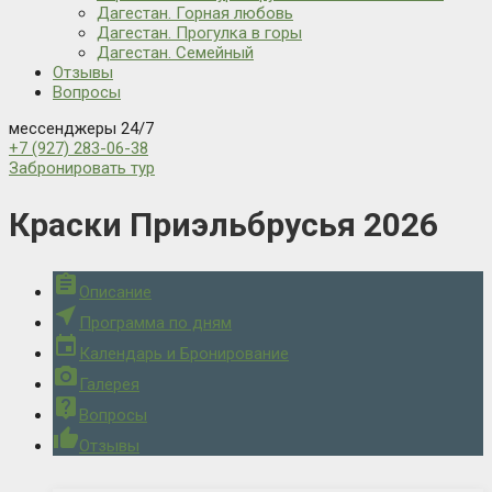
Дагестан. Горная любовь
Дагестан. Прогулка в горы
Дагестан. Семейный
Отзывы
Вопросы
мессенджеры 24/7
+7 (927) 283-06-38
Забронировать тур
Краски Приэльбрусья 2026
assignment
Описание
near_me
Программа по дням
event
Календарь и Бронирование
camera_alt
Галерея
live_help
Вопросы
thumb_up
Отзывы