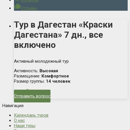
Вопросы
thumb_up
Отзывы
Тур в Дагестан «Краски
Дагестана» 7 дн., все
включено
Активный молодежный тур
Активность:
Высокая
Размещение:
Комфортное
Размер группы:
14 человек
Дагестан
Отправить вопрос
Навигация
Календарь туров
О нас
Наши туры