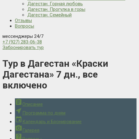
Дагестан. Горная любовь
Дагестан. Прогулка в горы
Дагестан. Семейный
Отзывы
Вопросы
мессенджеры 24/7
+7 (927) 283-06-38
Забронировать тур
Тур в Дагестан «Краски
Дагестана» 7 дн., все
включено
assignment
Описание
near_me
Программа по дням
event
Календарь и Бронирование
camera_alt
Галерея
live_help