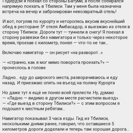
Годердзи я поехал со стороны Батуми, а после собирался
напрямую поехать в Тбилиси. Там у меня была назначена
встреча на вечер и забронирован невозвратный отель!
И вот, погуляв по курорту и неторопясь вкусив вкуснейший
обед в ресторане 5* отеля Амбасадор, я выезжаю из отеля в
сторону Тбилиси. Дороги тут — туннели в снегу! Я поехал в
сторону развязки без навигатора и только через некоторое
время, проехав с километр, понял — что-то не так…
Включаю навигатор — он рисует «на разворот…»
— «странно, как я мог мимо поворота проехать?» —
пронеслось в голове.
Ладно… еду до широкого места, разворачиваюсь и еду
назад. И приезжаю опять на въезд на поляну Курорта
Но даже тут я ещё не понял всей прелести. Ну, думаю
— «Ладно — видимо в другом месте расчистили выезд».
— «Где выезд в сторону Тбилиси?» — с этим вопросом я
подошел к местным ребятам…
Навигатор показывал 3 часа езды. Гид из Тбилиси,
несколькими днями ранее, говорил, что оставшиеся 5
километров дороги доделали и теперь там хорошая дорога…