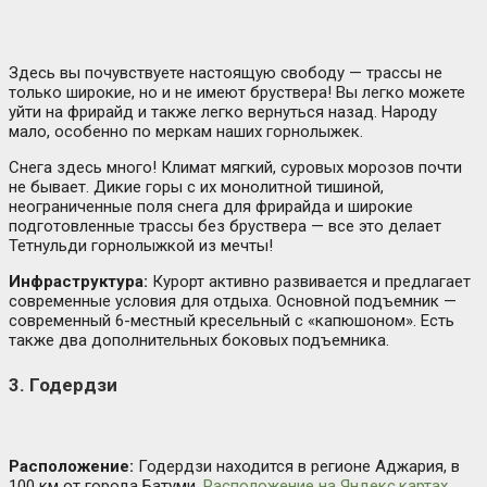
Здесь вы почувствуете настоящую свободу — трассы не
только широкие, но и не имеют бруствера! Вы легко можете
уйти на фрирайд и также легко вернуться назад. Народу
мало, особенно по меркам наших горнолыжек.
Снега здесь много! Климат мягкий, суровых морозов почти
не бывает. Дикие горы с их монолитной тишиной,
неограниченные поля снега для фрирайда и широкие
подготовленные трассы без бруствера — все это делает
Тетнульди горнолыжкой из мечты!
Инфраструктура:
Курорт активно развивается и предлагает
современные условия для отдыха. Основной подъемник —
современный 6-местный кресельный с «капюшоном». Есть
также два дополнительных боковых подъемника.
3. Годердзи
Расположение:
Годердзи находится в регионе Аджария, в
100 км от города Батуми.
Расположение на Яндекс.картах