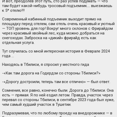
И вот, преодолев этот путь, сто раз успев подумать — что
там будет какой-нибудь тросовый подъемник…. выезжаешь
к 5* отелю!!!
Современный кабинный подъемник выходит прямо на
площадку перед отелем, сам отель очень красивый и уютный
— ТОП уровень для гор! Вокруг много склонов с Фрирайдом
через красивый хвойный лес, куда можно добраться на
снегоходах. Заброска на «дикий» фрирайд есть как
отдельная услуга.
Тут случилась со мной интересная история в Феврале 2024
года …
Находясь в Тбилиси, я спросил у местного гида
-«Как там дорога на Годердзи со стороны Тбилиси?»
-«Дорогу достроили, теперь там все отлично» — был ответ.
Сомнения, все равно, конечно были. Дорога до Тбилиси. Она
есть — прямая. Я по ней ездил летом. Правда, участок через
перевал со стороны Тбилиси, в сентябре 2023 года был хуже,
чем самый худший участок в Тушетии.
Подразумевая, что по любому проеду на внедорожнике — в