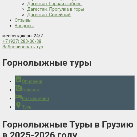
Дагестан. Горная любовь
Дагестан. Прогулка в горы
Дагестан. Семейный
Отзывы
Вопросы
мессенджеры 24/7
+7 (927) 283-06-38
Забронировать тур
Горнолыжные туры
assignment
Описание
add_a_photo
Галерея
hotel
Размещения
location_on
Туры
Горнолыжные Туры в Грузию
в 2025-2026 году