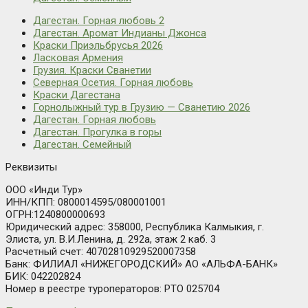
Дагестан. Горная любовь 2
Дагестан. Аромат Индианы Джонса
Краски Приэльбрусья 2026
Ласковая Армения
Грузия. Краски Сванетии
Северная Осетия. Горная любовь
Краски Дагестана
Горнолыжный тур в Грузию — Сванетию 2026
Дагестан. Горная любовь
Дагестан. Прогулка в горы
Дагестан. Семейный
Реквизиты
ООО «Инди Тур»
ИНН/КПП: 0800014595/080001001
ОГРН:1240800000693
Юридический адрес: 358000, Республика Калмыкия, г.
Элиста, ул. В.И.Ленина, д. 292а, этаж 2 каб. 3
Расчетный счет: 40702810929520007358
Банк: ФИЛИАЛ «НИЖЕГОРОДСКИЙ» АО «АЛЬФА-БАНК»
БИК: 042202824
Номер в реестре туроператоров: РТО 025704