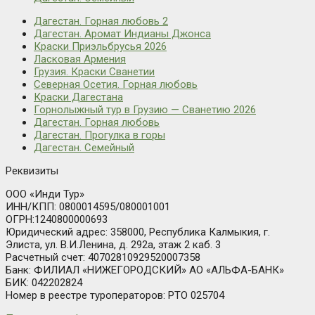
Дагестан. Горная любовь 2
Дагестан. Аромат Индианы Джонса
Краски Приэльбрусья 2026
Ласковая Армения
Грузия. Краски Сванетии
Северная Осетия. Горная любовь
Краски Дагестана
Горнолыжный тур в Грузию — Сванетию 2026
Дагестан. Горная любовь
Дагестан. Прогулка в горы
Дагестан. Семейный
Реквизиты
ООО «Инди Тур»
ИНН/КПП: 0800014595/080001001
ОГРН:1240800000693
Юридический адрес: 358000, Республика Калмыкия, г.
Элиста, ул. В.И.Ленина, д. 292а, этаж 2 каб. 3
Расчетный счет: 40702810929520007358
Банк: ФИЛИАЛ «НИЖЕГОРОДСКИЙ» АО «АЛЬФА-БАНК»
БИК: 042202824
Номер в реестре туроператоров: РТО 025704