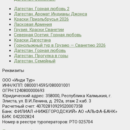
Дагестан. Горная любовь 2
Дагестан. Аромат Индианы Джонса
Краски Приэльбрусья 2026
Ласковая Армения
Грузия. Краски Сванетии
Северная Осетия. Горная любовь
Краски Дагестана
Горнолыжный тур в Грузию — Сванетию 2026
Дагестан. Горная любовь
Дагестан. Прогулка в горы
Дагестан. Семейный
Реквизиты
ООО «Инди Тур»
ИНН/КПП: 0800014595/080001001
ОГРН:1240800000693
Юридический адрес: 358000, Республика Калмыкия, г.
Элиста, ул. В.И.Ленина, д. 292а, этаж 2 каб. 3
Расчетный счет: 40702810929520007358
Банк: ФИЛИАЛ «НИЖЕГОРОДСКИЙ» АО «АЛЬФА-БАНК»
БИК: 042202824
Номер в реестре туроператоров: РТО 025704