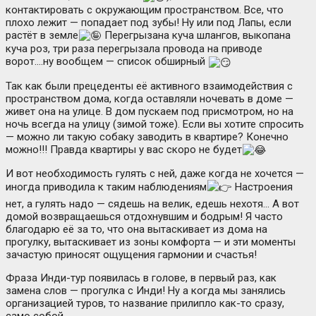
контактировать с окружающим пространством. Все, что
плохо лежит — попадает под зубы! Ну или под Лапы, если
растёт в земле
Перегрызана куча шлангов, выкопана
куча роз, три раза перегрызала провода на приводе
ворот….ну вообщем — список обширный
Так как были прецеденты её активного взаимодействия с
пространством дома, когда оставляли ночевать в доме —
живет она на улице. В дом пускаем под присмотром, но на
ночь всегда на улицу (зимой тоже). Если вы хотите спросить
— можно ли такую собаку заводить в квартире? Конечно
можно!!! Правда квартиры у вас скоро не будет
И вот необходимость гулять с ней, даже когда не хочется —
иногда приводила к таким наблюдениям
Настроения
нет, а гулять надо — сядешь на велик, едешь нехотя… А вот
домой возвращаешься отдохнувшим и бодрым! Я часто
благодарю её за то, что она вытаскивает из дома на
прогулку, вытаскивает из зоны комфорта — и эти моменты
зачастую приносят ощущения гармонии и счастья!
Фраза Инди-тур появилась в голове, в первый раз, как
замена слов — прогулка с Инди! Ну а когда мы занялись
организацией туров, то название прилипло как-то сразу,