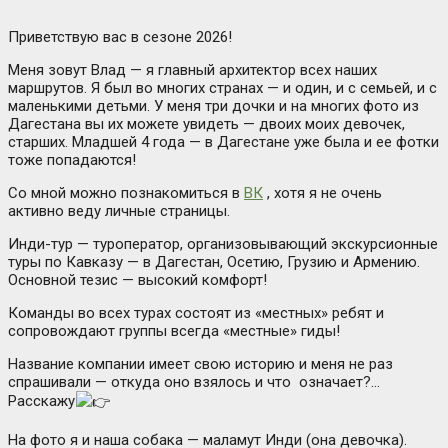
Приветствую вас в сезоне 2026!
Меня зовут Влад — я главный архитектор всех наших
маршрутов. Я был во многих странах — и один, и с семьей, и с
маленькими детьми. У меня три дочки и на многих фото из
Дагестана вы их можете увидеть — двоих моих девочек,
старших. Младшей 4 года — в Дагестане уже была и ее фотки
тоже попадаются!
Со мной можно познакомиться в
ВК
, хотя я не очень
активно веду личные страницы.
Инди-тур — туроператор, организовывающий экскурсионные
туры по Кавказу — в Дагестан, Осетию, Грузию и Армению.
Основной тезис — высокий комфорт!
Команды во всех турах состоят из «местных» ребят и
сопровождают группы всегда «местные» гиды!
Название компании имеет свою историю и меня не раз
спрашивали — откуда оно взялось и что означает?…
Расскажу
На фото я и наша собака — маламут Инди (она девочка).