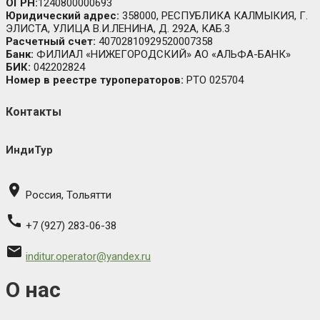
ОГРН:
1240800000693
Юридический адрес:
358000, РЕСПУБЛИКА КАЛМЫКИЯ, Г.
ЭЛИСТА, УЛИЦА В.И.ЛЕНИНА, Д. 292А, КАБ.3
Расчетный счет:
40702810929520007358
Банк:
ФИЛИАЛ «НИЖЕГОРОДСКИЙ» АО «АЛЬФА-БАНК»
БИК:
042202824
Номер в реестре туроператоров:
РТО 025704
Контакты
ИндиТур
place
Россия, Тольятти
call
+7 (927) 283-06-38
email
inditur.operator@yandex.ru
О нас