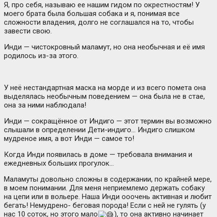
Я, про себя, называю ее нашим гидом по окрестностям! У
моего брата была большая собака и я, понимая все
сложности владения, долго не соглашался на то, чтобы
завести свою.
Инди — чистокровный маламут, но она необычная и её имя
родилось из-за этого.
У неё нестандартная маска на морде и из всего помета она
выделялась необычным поведением — она была не в стае,
она за ними наблюдала!
Инди — сокращённое от Индиго — этот термин вы возможно
слышали в определении Дети-индиго… Индиго слишком
мудреное имя, а вот Инди — самое то!
Когда Инди появилась в доме — требовала внимания и
ежедневных больших прогулок…
Маламуты довольно сложны в содержании, по крайней мере,
в моем понимании. Для меня неприемлемо держать собаку
на цепи или в вольере. Наша Инди ооочень активная и любит
бегать! Немудрено- беговая порода! Если с ней не гулять (у
нас 10 соток, но этого мало
), то она активно начинает