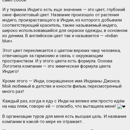
само собой.
И у термина Индиго есть еще значение — это цвет, глубокий
сине-фиолетовый цвет. Название произошло от растения
индиго, произрастающего в Индии, из которого добывали
соответствующий краситель, также называемый индиго,
широко использовавшийся для окраски одежды, в основном
из денима. В английском цвет так и называется — «indian
blue».
Этот цвет перекликается с цветом верхних чакр человека,
отвечающих за гармонию и связь с окружающим
пространством. И у этого цвета есть формула. Основа
Логотипа компании — это химическая формула цвета
Индиго!
Кроме этого — Инди, сокращенное имя Индианы Джонса.
Мой любимый в детстве и юности фильм, пересмотренный
много раз!
Каждый раз, когда я еду с Инди на велике или просто идём
на наш пляж, говорю ей — спасибо, что вытащила меня!
В организации туров для меня есть высшая цель. И название
компании в какой-то мере ее отражает…