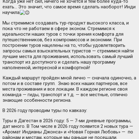
Когда уже нет сил, ничего не хочется и тем более куда-то
ехать… Это значит, что самое время сделать наоборот! Инди
научила
Мы стремимся создавать тур-продукт высокого класса, и
пока что не работаем в сфере эконом. Стремимся к
идеальности наших туров с точки зрения комфорта для
путешественников, без компромиссов и экономии. При
построении туров нацелены на то, чтобы удовлетворить
запросы самых взыскательных туристов — стремимся найти
лучшие места для проживания, использовать самый лучший
транспорт из доступного и сделать нашу программу
наполненной, интересной и комфортной!
Каждый маршрут пройден мной лично — сначала одиночно, а
потом и в составе групп. Знаю всех наших партнеров, все
места проживания и все локации. В каждом регионе своя
команда — гиды, транспорт и т.д. — все местные, отлично
знающие особенности региона.
В 2026 году проводим туры по кавказу:
Туры в Дагестан в 2026 году: 5 — 7-ми дневные программы,
дат много. В Том числе в 2026 году появится 2 новых тура —
«Аромат Индианы Джонса» и «Новая Горная Любовь» — по
районам и местам, которые мы раньше не посещали.